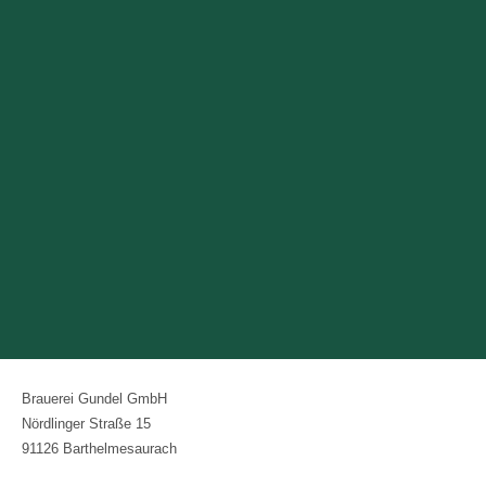
Brauerei Gundel GmbH
Nördlinger Straße 15
91126 Barthelmesaurach