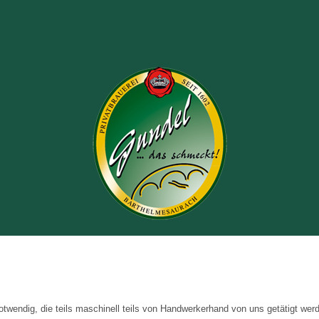
twendig, die teils maschinell teils von Handwerkerhand von uns getätigt werd