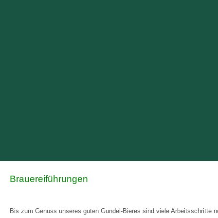
Brauereiführungen
Bis zum Genuss unseres guten Gundel-Bieres sind viele Arbeitsschritte no